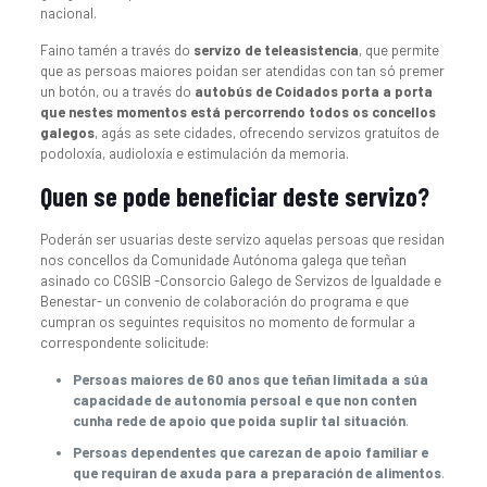
nacional.
Faino tamén a través do
servizo de teleasistencia
, que permite
que as persoas maiores poidan ser atendidas con tan só premer
un botón, ou a través do
autobús de Coidados porta a porta
que nestes momentos está percorrendo todos os concellos
galegos
, agás as sete cidades, ofrecendo servizos gratuítos de
podoloxía, audioloxía e estimulación da memoria.
Quen se pode beneficiar deste servizo?
Poderán ser usuarias deste servizo aquelas persoas que residan
nos concellos da Comunidade Autónoma galega que teñan
asinado co CGSIB -Consorcio Galego de Servizos de Igualdade e
Benestar- un convenio de colaboración do programa e que
cumpran os seguintes requisitos no momento de formular a
correspondente solicitude:
Persoas maiores de 60 anos que teñan limitada a súa
capacidade de autonomía persoal e que non conten
cunha rede de apoio que poida suplir tal situación
.
Persoas dependentes que carezan de apoio familiar e
que requiran de axuda para a preparación de alimentos
.