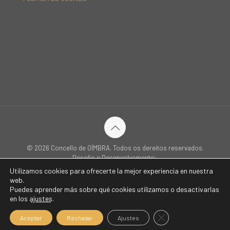
© 2026 Concello de OÍMBRA. Todos os dereitos reservados.
Deseño e Desenvolvemento:
Utilizamos cookies para ofrecerte la mejor experiencia en nuestra
web.
Inicio
Concello
Sede Electrónica
Oímbra
Servizos
Puedes aprender más sobre qué cookies utilizamos o desactivarlas
en los
ajustes
.
Turismo e Patrimonio
Novas
Contacto
Idiomas
Cerrar el banner de c
Aceptar
Rechazar
Ajustes