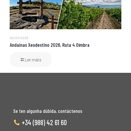
05/07/2026
Andainas Xeodestino 2026, Ruta 4 Oímbra
Ler máis
Se ten algunha dúbida, contáctenos
+34 (988) 42 61 60