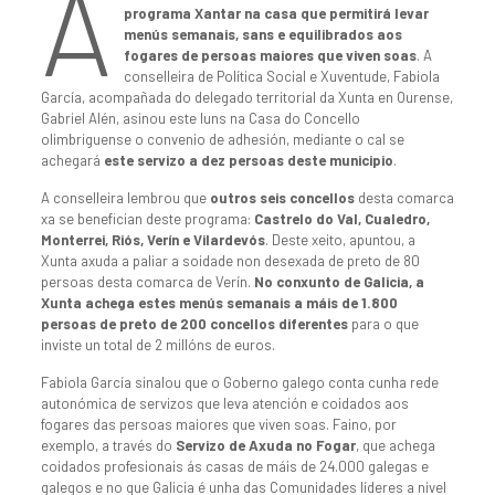
A
programa Xantar na casa que permitirá levar
menús semanais, sans e equilibrados aos
fogares de persoas maiores que viven soas
. A
conselleira de Política Social e Xuventude, Fabiola
García, acompañada do delegado territorial da Xunta en Ourense,
Gabriel Alén, asinou este luns na Casa do Concello
olimbriguense o convenio de adhesión, mediante o cal se
achegará
este servizo a dez persoas deste municipio
.
A conselleira lembrou que
outros seis concellos
desta comarca
xa se benefician deste programa:
Castrelo do Val, Cualedro,
Monterrei, Riós, Verín e Vilardevós
. Deste xeito, apuntou, a
Xunta axuda a paliar a soidade non desexada de preto de 80
persoas desta comarca de Verín.
No conxunto de Galicia, a
Xunta achega estes menús semanais a máis de 1.800
persoas de preto de 200 concellos diferentes
para o que
inviste un total de 2 millóns de euros.
Fabiola García sinalou que o Goberno galego conta cunha rede
autonómica de servizos que leva atención e coidados aos
fogares das persoas maiores que viven soas. Faino, por
exemplo, a través do
Servizo de Axuda no Fogar
, que achega
coidados profesionais ás casas de máis de 24.000 galegas e
galegos e no que Galicia é unha das Comunidades líderes a nivel