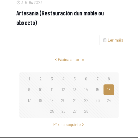
30/05/2023
Artesanía (Restauración dun moble ou
obxecto)
Ler máis
Páxina anterior
1
2
3
4
5
6
7
8
9
10
11
12
13
14
15
16
17
18
19
20
21
22
23
24
25
26
27
28
Páxina seguinte