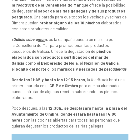
la
foodtruck
de la Consellería do Mar
que ofrece la posibilidad
de degustar el
sabor de las rías gallegas y de sus productos
pesqueros
. Una parada para que todos los vecinos y vecinas de
Oímbra puedan
probar alguno de los 10 pinchos
elaborados
con estos productos de calidad.
«Galicia sabe a
mar
«
, es la campaña puesta en marcha por
la Consellería do Mar para promocionar los productos
pesqueros de Galicia. Ofrece la degustación de
pinchos
elaborados con productos certificados del mar de
Galicia
como el
Berberecho de Noia
, el
Mexillón de Galicia
,
el
bonito del norte
o los
mariscos y pescados de
pescadeRías
.
Desde las 11:45 y hasta las 12:15 horas
, la
foodtruck
hará una
primera parada en el
CEIP de Oímbra
para que su alumnado
pueda disfrutar de algunas recetas saboreando los pinchos
elaborados.
Poco después, a las
12:30h., se desplazará hasta la plaza del
Ayuntamiento de Oímbra, donde estará hasta las 14:00
horas
con las cocinas abiertas para todas las personas que
quieran degustar los productos de las rías gallegas.