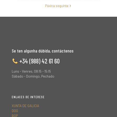
Páxina seguinte
Se ten algunha dúbida, contáctenos
+34 (988) 42 61 60
Luns - Venres, 08:15 - 15:15
Sábado - Domingo, Pechado
ENLACES DE INTERESE
XUNTA DE GALICIA
DOG
BOP