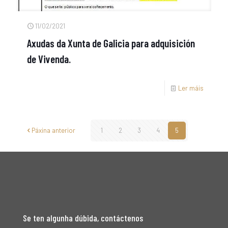
11/02/2021
Axudas da Xunta de Galicia para adquisición
de Vivenda.
Ler máis
Páxina anterior
1
2
3
4
5
Se ten algunha dúbida, contáctenos