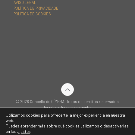
AVISO LEGAL
POLÍTICA DE PRIVACIDADE
POLÍTICA DE COOKIES
© 2026 Concello de OÍMBRA. Todos os dereitos reservados.
Deseño e Desenvolvemento:
Utilizamos cookies para ofrecerte la mejor experiencia en nuestra
web.
Puedes aprender más sobre qué cookies utilizamos o desactivarlas
Inicio
Concello
Sede Electrónica
Oímbra
Servizos
en los
ajustes
.
Turismo e Patrimonio
Novas
Contacto
Idiomas