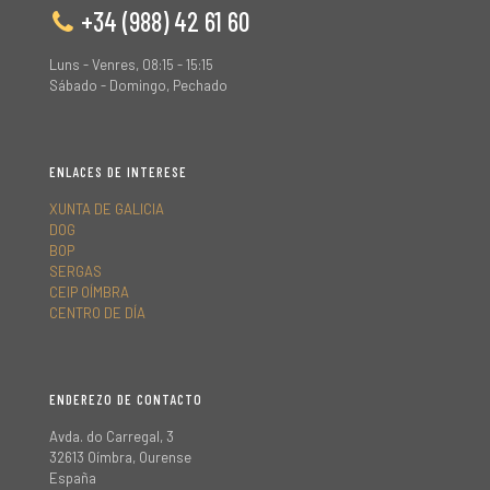
+34 (988) 42 61 60
Luns - Venres, 08:15 - 15:15
Sábado - Domingo, Pechado
ENLACES DE INTERESE
XUNTA DE GALICIA
DOG
BOP
SERGAS
CEIP OÍMBRA
CENTRO DE DÍA
ENDEREZO DE CONTACTO
Avda. do Carregal, 3
32613 Oímbra, Ourense
España