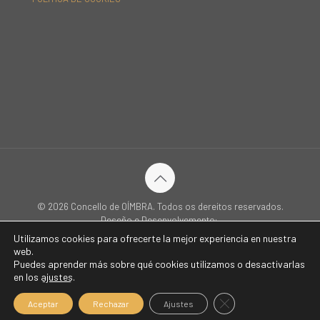
© 2026 Concello de OÍMBRA. Todos os dereitos reservados.
Deseño e Desenvolvemento:
Utilizamos cookies para ofrecerte la mejor experiencia en nuestra
web.
Puedes aprender más sobre qué cookies utilizamos o desactivarlas
Inicio
Concello
Sede Electrónica
Oímbra
Servizos
en los
ajustes
.
Turismo e Patrimonio
Novas
Contacto
Idiomas
Cerrar el banner de c
Aceptar
Rechazar
Ajustes