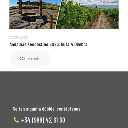
05/07/2026
Andainas Xeodestino 2026, Ruta 4 Oímbra
Ler máis
Se ten algunha dúbida, contáctenos
+34 (988) 42 61 60