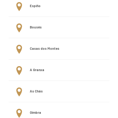
Espiño
Bousés
Casas dos Montes
A Granxa
As Chás
Oímbra