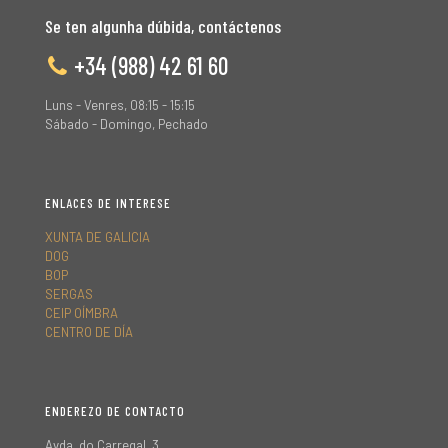
Se ten algunha dúbida, contáctenos
+34 (988) 42 61 60
Luns - Venres, 08:15 - 15:15
Sábado - Domingo, Pechado
ENLACES DE INTERESE
XUNTA DE GALICIA
DOG
BOP
SERGAS
CEIP OÍMBRA
CENTRO DE DÍA
ENDEREZO DE CONTACTO
Avda. do Carregal, 3